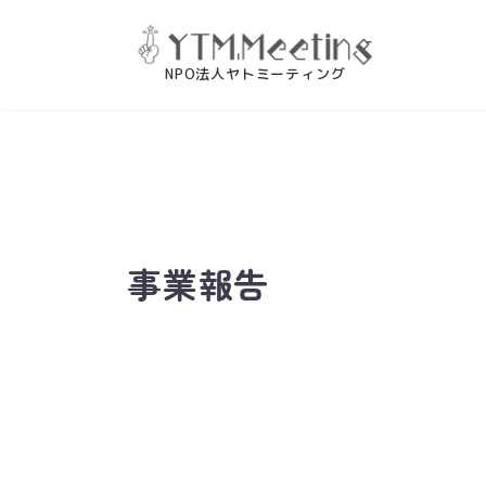
コ
ナ
ン
ビ
テ
ゲ
ン
ー
ツ
シ
へ
ョ
ス
ン
キ
に
ッ
移
プ
動
事業報告